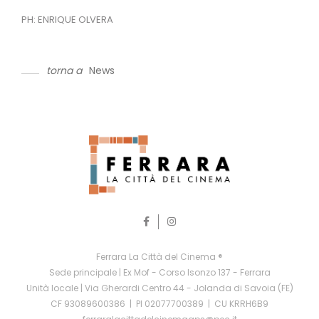
PH: ENRIQUE OLVERA
torna a
News
Ferrara La Città del Cinema ®
Sede principale | Ex Mof - Corso Isonzo 137 - Ferrara
Unità locale | Via Gherardi Centro 44 - Jolanda di Savoia (FE)
CF 93089600386 | PI 02077700389 | CU KRRH6B9