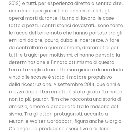
2012) e tutti, per esperienza diretta o sentito dire,
ricordano quei giorni. I capannoni crollati, gli
operai morti durante il turno di lavoro, le case
fatte a pezzi, i centri storici devastati... sono tante
le facce del terremoto che hanno portato tra gli
emiliani dolore, paura, dubbi e incertezze. A fare
da contraltare a quei momenti, drammatici per
tutti e tragici per moltissimi, ci hanno pensato la
determinazione e l'innato ottimismo di questa
terra. La voglia di rimettersi in gioco e di non darla
vinta alle scosse è stata il motore propulsivo
della ricostruzione. A settembre 2014, due anni e
mezzo dopo il terremoto, è stato girato “La notte
non fa più paura”, film che racconta una storia di
amicizia, amore e precariato tra le macerie del
sisma. Tra gli attori protagonisti, accanto a
Muroni e Walter Cordopatri, figura anche Giorgio
Colangeli. La produzione esecutiva è di Ilaria