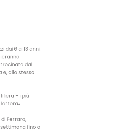
 dai 6 ai 13 anni.
izieranno
trocinato dal
 e, allo stesso
liera – i più
lettera».
di Ferrara,
a settimana fino a