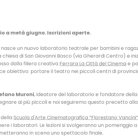
o a metà giugno. Iscrizioni aperte.
, nasce un nuovo laboratorio teatrale per bambini e ragazzi
la chiesa di San Giovanni Bosco (via Gherardi Centro) e in
sso dalla filiera creativa
Ferrara La Città del Cinema
e pa
 obiettivo: portare il teatro nei piccoli centri di provincia
efano Muroni
, ideatore del laboratorio e fondatore della fi
segnare ai più piccoli e noi seguiremo questo precetto alla 
 della
Scuola d'Arte Cinematografica “Florestano Vancini”
enere i laboratori. Le lezioni si svolgeranno un pomeriggio 
i metteranno in scena uno spettacolo finale.