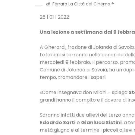
di
Ferrara La Città del Cinema ®
26 | 01 | 2022
Una lezione a settimana dal 9 febbrai
A Gherardi, frazione di Jolanda di Savoia
Le lezioni si terranno nella canonica del
mercoledì 9 febbraio. Il percorso, promo
Comune di Jolanda di Savoia, ha un duplice
tempo, tramandare i saperi.
«Come insegnava don Milani – spiega
St
grandi hanno il compito e il dovere di in
Saranno infatti due allievi del terzo anno
Edoardo Sarti
e
Gianluca Sistini
, a t
metà giugno e al termine i piccoli alliev