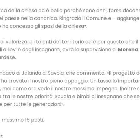
nica della chiesa ed è bello perché sono anni, forse decenn
el paese nella canonica. Ringrazio il Comune e – aggiunge
ha concesso gli spazi della chiesa».
i valorizzare i talenti del territorio ed è per questo che il
i allievi e dagli insegnanti, avrà la supervisione di
Morena 
ardese.
sindaco di Jolanda di Savoia, che commenta: «Il progetto d
e ha trovato il nostro pieno appoggio. Un tassello import
, mai come ora vede il nostro massimo impegno. Inoltre si
 tra le nostre priorità. Scuola e bimbi ci insegnano che s
 per tutte le generazioni».
e, massimo 15 posti.
it