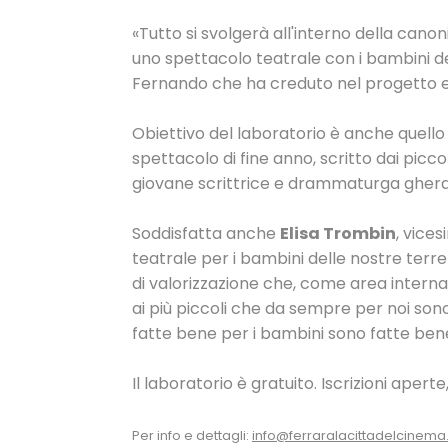
«Tutto si svolgerà all'interno della cano
uno spettacolo teatrale con i bambini d
Fernando che ha creduto nel progetto e 
Obiettivo del laboratorio è anche quello d
spettacolo di fine anno, scritto dai piccol
giovane scrittrice e drammaturga gher
Soddisfatta anche
Elisa Trombin
, vice
teatrale per i bambini delle nostre terr
di valorizzazione che, come area interna
ai più piccoli che da sempre per noi sono
fatte bene per i bambini sono fatte bene
Il laboratorio è gratuito. Iscrizioni apert
Per info e dettagli:
info@ferraralacittadelcinema.