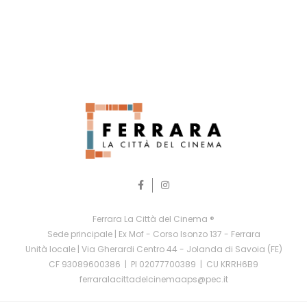
Ferrara La Città del Cinema ®
Sede principale | Ex Mof - Corso Isonzo 137 - Ferrara
Unità locale | Via Gherardi Centro 44 - Jolanda di Savoia (FE)
CF 93089600386 | PI 02077700389 | CU KRRH6B9
ferraralacittadelcinemaaps@pec.it