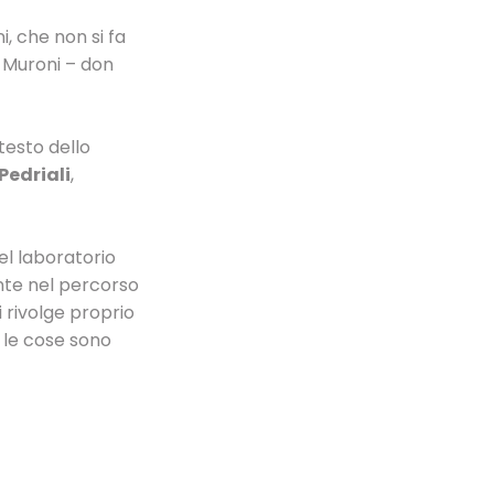
i, che non si fa
 Muroni – don
 testo dello
Pedriali
,
el laboratorio
ante nel percorso
 rivolge proprio
e le cose sono