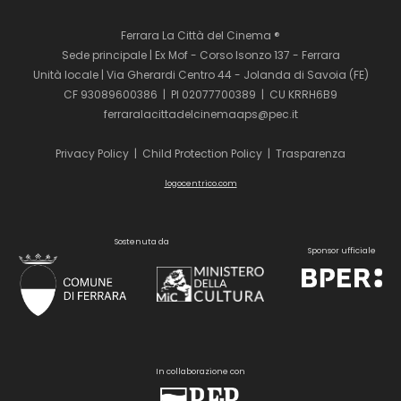
Ferrara La Città del Cinema ®
Sede principale | Ex Mof - Corso Isonzo 137 - Ferrara
Unità locale | Via Gherardi Centro 44 - Jolanda di Savoia (FE)
CF 93089600386 | PI 02077700389 | CU KRRH6B9
ferraralacittadelcinemaaps@pec.it
Privacy Policy
|
Child Protection Policy
|
Trasparenza
logocentrico.com
Sostenuta da
Sponsor ufficiale
In collaborazione con