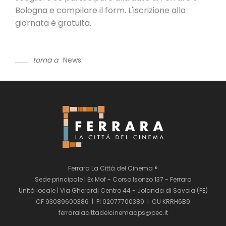
Bologna e compilare il form. L'iscrizione alla
giornata è gratuita.
torna a
News
Ferrara La Città del Cinema ®
Sede principale | Ex Mof - Corso Isonzo 137 - Ferrara
Unità locale | Via Gherardi Centro 44 - Jolanda di Savoia (FE)
CF 93089600386 | PI 02077700389 | CU KRRH6B9
ferraralacittadelcinemaaps@pec.it