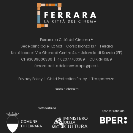
Ferrara La Città del Cinema ®
Sede principale | Ex Mof - Corso Isonzo 137 - Ferrara
Unità locale | Via Gherardi Centro 44 - Jolanda di Savoia (FE)
CF 93089600386 | PI 02077700389 | CU KRRH6B9
ferraralacittadelcinemaaps@pec.it
Privacy Policy
|
Child Protection Policy
|
Trasparenza
logocentrico.com
Sostenuta da
Sponsor ufficiale