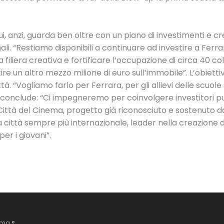
ui, anzi, guarda ben oltre con un piano di investimenti e cre
ali. “Restiamo disponibili a continuare ad investire a Ferra
ra filiera creativa e fortificare l’occupazione di circa 40 co
ire un altro mezzo milione di euro sull’immobile”. L’obiett
ttà. “Vogliamo farlo per Ferrara, per gli allievi delle scuole
 Poi conclude: “Ci impegneremo per coinvolgere investitori pu
Città del Cinema, progetto già riconosciuto e sostenuto da
a città sempre più internazionale, leader nella creazione 
er i giovani”.
ema ®