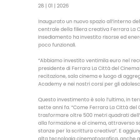
28 | 01 | 2026
Inaugurato un nuovo spazio all’interno dell
centrale della filiera creativa Ferrara La Ci
insediamento ha investito risorse ed energi
poco funzionali.
“Abbiamo investito ventimila euro nel re
presidente di Ferrara La Città del Cinema 
recitazione, sala cinema e luogo di aggre
Academy e nei nostri corsi per gli adolesce
Questo investimento è solo l’ultimo, in ter
sette anni fa. “Come Ferrara La Città del
trasformare oltre 500 metri quadrati dell’
alla formazione e al cinema, attraverso sa
stanze per la scrittura creativa”. E aggiung
alta tecnologia cinematografica, anche q