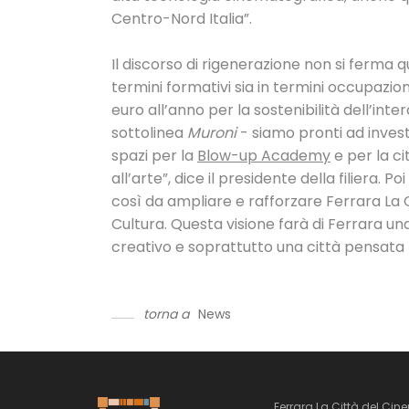
Centro-Nord Italia”.
Il discorso di rigenerazione non si ferma q
termini formativi sia in termini occupazion
euro all’anno per la sostenibilità dell’inte
sottolinea
Muroni
- siamo pronti ad invest
spazi per la
Blow-up Academy
e per la ci
all’arte”, dice il presidente della filiera.
così da ampliare e rafforzare Ferrara La 
Cultura. Questa visione farà di Ferrara un
creativo e soprattutto una città pensata p
torna a
News
Ferrara La Città del Cin