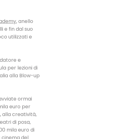
cademy
, anello
i e fin dal suo
o utilizzati e
ndatore e
a per lezioni di
alia alla Blow-up
 avviate ormai
mila euro per
alla creatività,
eatri di posa,
100 mila euro di
i cinema del