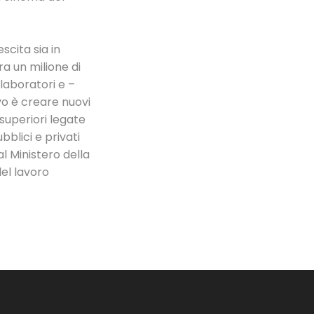
scita sia in
ra un milione di
llaboratori e –
ivo è creare nuovi
 superiori legate
bblici e privati
l Ministero della
del lavoro