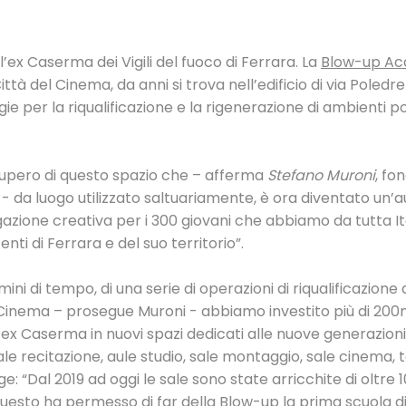
’ex Caserma dei Vigili del fuoco di Ferrara. La
Blow-up A
ttà del Cinema, da anni si trova nell’edificio di via Poledrell
e per la riqualificazione e la rigenerazione di ambienti poc
cupero di questo spazio che – afferma
Stefano Muroni
, fo
- da luogo utilizzato saltuariamente, è ora diventato un’aul
gazione creativa per i 300 giovani che abbiamo da tutta It
nti di Ferrara e del suo territorio”.
mini di tempo, di una serie di operazioni di riqualificazione
 Cinema – prosegue Muroni - abbiamo investito più di 200
ex Caserma in nuovi spazi dedicati alle nuove generazioni, 
le recitazione, aule studio, sale montaggio, sale cinema, t
e: “Dal 2019 ad oggi le sale sono state arricchite di oltre 
uesto ha permesso di far della Blow-up la prima scuola d