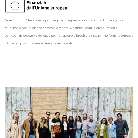
Finanziato dall'Unione europea. Le opinioni espresse appartengono, tuttavia, al solo o ai
soli autori e non riflettono necessariamente le opinioni dell'Unione europea o
dell’Agenzia esecutiva europea per l’istruzione e la cultura (EACEA). Né l'Unione europea
né l'EACEA possono esserne ritenute responsabili.