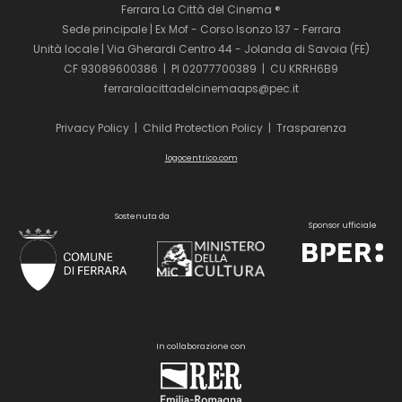
Ferrara La Città del Cinema ®
Sede principale | Ex Mof - Corso Isonzo 137 - Ferrara
Unità locale | Via Gherardi Centro 44 - Jolanda di Savoia (FE)
CF 93089600386 | PI 02077700389 | CU KRRH6B9
ferraralacittadelcinemaaps@pec.it
Privacy Policy
|
Child Protection Policy
|
Trasparenza
logocentrico.com
Sostenuta da
Sponsor ufficiale
In collaborazione con