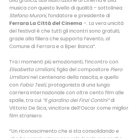
alla grafica, dall’illustrazione al cinema e alla
musica con questo livello di qualità – sottolinea
Stefano Muroni
, fondatore e presidente di
Ferrara La Città del Cinema
–. La vera unicità
del festival è che tutti gli incontri sono gratuiti,
grazie alla filiera che supporta l’evento, al
Comune di Ferrara e a Bper Banca”.
Tra i momenti più emozionanti, l’incontro con
Elisabetta Umiliani
, figlia del compositore
Piero
Umiliani
nel centenario della nascita, e quello
con
Fabio Testi
, protagonista di una lunga
carriera internazionale con oltre cento film alle
spalle, tra cui
“Il giardino dei Finzi Contini”
di
Vittorio De Sica, vincitore dell’Oscar come miglior
film straniero.
“Un riconoscimento che si sta consolidando e