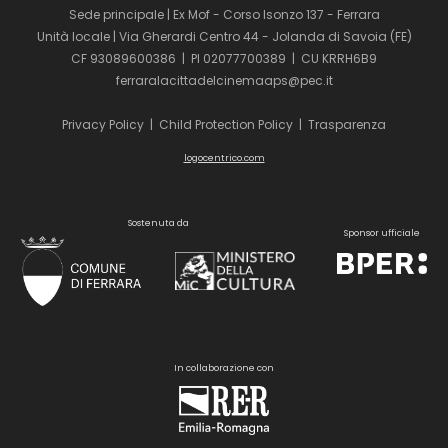
Sede principale | Ex Mof - Corso Isonzo 137 - Ferrara
Unità locale | Via Gherardi Centro 44 - Jolanda di Savoia (FE)
CF 93089600386 | PI 02077700389 | CU KRRH6B9
ferraralacittadelcinemaaps@pec.it
Privacy Policy
|
Child Protection Policy
|
Trasparenza
logocentrico.com
Sostenuta da
Sponsor ufficiale
In collaborazione con