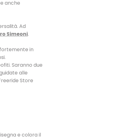
nte anche
ersalità. Ad
ro Simeoni
.
 fortemente in
si.
eofiti. Saranno due
guidate alle
 Freeride Store
isegna e colora il