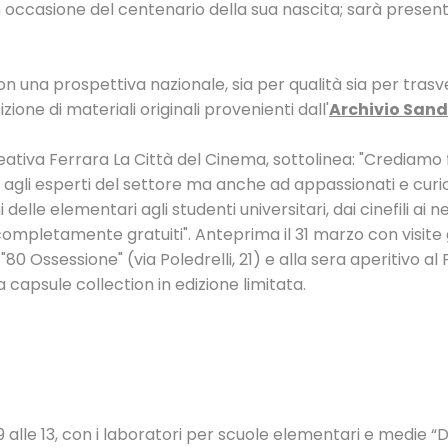
n occasione del centenario della sua nascita; sarà prese
con una prospettiva nazionale, sia per qualità sia per trasv
ione di materiali originali provenienti dall'
Archivio Sand
reativa Ferrara La Città del Cinema, sottolinea: "Crediamo
agli esperti del settore ma anche ad appassionati e curio
lle elementari agli studenti universitari, dai cinefili ai n
 completamente gratuiti". Anteprima il 31 marzo con visite 
0 Ossessione" (via Poledrelli, 21) e alla sera aperitivo al
a capsule collection in edizione limitata.
 9 alle 13, con i laboratori per scuole elementari e medie “D