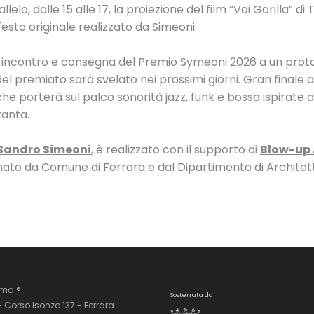
elo, dalle 15 alle 17, la proiezione del film “Vai Gorilla” di 
sto originale realizzato da Simeoni.
si: incontro e consegna del Premio Symeoni 2026 a un prot
el premiato sarà svelato nei prossimi giorni. Gran finale al
che porterà sul palco sonorità jazz, funk e bossa ispirate a
tanta.
 Sandro Simeoni
, è realizzato con il supporto di
Blow-up
nato da Comune di Ferrara e dal Dipartimento di Architett
ema ®
Sostenuta da
- Corso Isonzo 137 - Ferrara