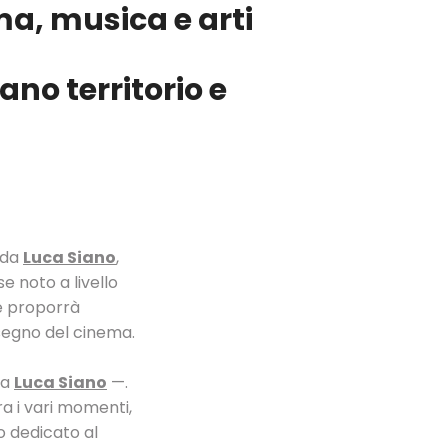
ma, musica e arti
ano territorio e
 da
Luca Siano
,
e noto a livello
 e proporrà
l segno del cinema.
ga
Luca Siano
—.
ra i vari momenti,
io dedicato al