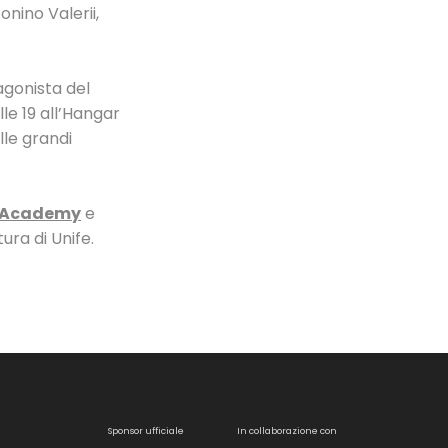
Tonino Valerii,
agonista del
le 19 all’Hangar
lle grandi
 Academy
e
ura di Unife.
Sponsor ufficiale
In collaborazione con