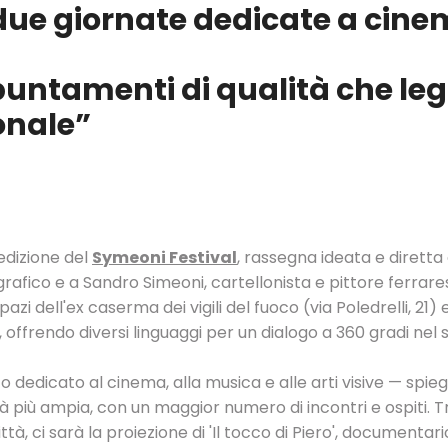
e: due giornate dedicate a cine
ppuntamenti di qualità che leg
onale”
 edizione del
Symeoni Festival
, rassegna ideata e diretta
afico e a Sandro Simeoni, cartellonista e pittore ferrares
pazi dell'ex caserma dei vigili del fuoco (via Poledrelli, 21)
oni, offrendo diversi linguaggi per un dialogo a 360 gradi ne
 dedicato al cinema, alla musica e alle arti visive — spie
rà più ampia, con un maggior numero di incontri e ospiti. T
tà, ci sarà la proiezione di 'Il tocco di Piero', documentar