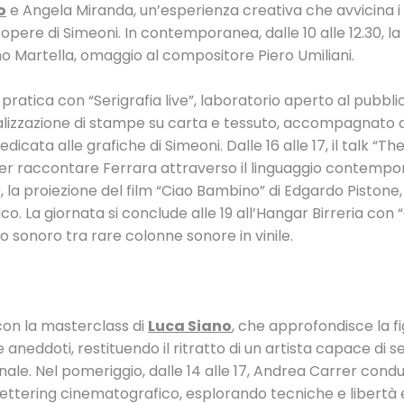
o
e Angela Miranda, un’esperienza creativa che avvicina i p
opere di Simeoni. In contemporanea, dalle 10 alle 12.30, la
mo Martella, omaggio al compositore Piero Umiliani.
a pratica con “Serigrafia live”, laboratorio aperto al pubbli
ealizzazione di stampe su carta e tessuto, accompagnato 
icata alle grafiche di Simeoni. Dalle 16 alle 17, il talk “Th
rio per raccontare Ferrara attraverso il linguaggio contemp
19, la proiezione del film “Ciao Bambino” di Edgardo Pistone, 
co. La giornata si conclude alle 19 all’Hangar Birreria con
io sonoro tra rare colonne sonore in vinile.
0 con la masterclass di
Luca Siano
, che approfondisce la f
 aneddoti, restituendo il ritratto di un artista capace di 
ale. Nel pomeriggio, dalle 14 alle 17, Andrea Carrer cond
ettering cinematografico, esplorando tecniche e libertà 