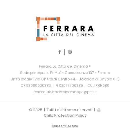
Ferrara La Città del Cinema ®
Sede principale | Ex Mof - Corso Isonzo 137 - Ferrara
Unità locale | Via Gherardi Centro 44 - Jolanda di Savoia (FE)
CF 93089600386 | PI 02077700389 | CU KRRH6B9
ferraralacittadelcinemaaps@pec.it
© 2025 | Tutti i diritti sono riservati |
Child Protection Policy
logocentrico.com