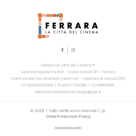
Ferrara La Città del Cinema ®
Sede principale | Ex Mof - Corso Isonzo 137 - Ferrara
Unità locale | Via Gherardi Centro 44 - Jolanda di Savoia (FE)
CF 93089600386 | PI 02077700389 | CU KRRH6B9
ferraralacittadelcinemaaps@pec.it
© 2025 | Tutti i diritti sono riservati |
Child Protection Policy
logocentrico.com